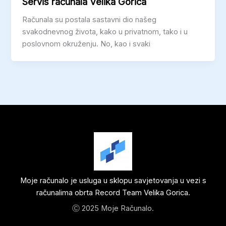
Servis računala Velika Gorica
Računala su postala sastavni dio našeg
svakodnevnog života, kako u privatnom, tako i u
poslovnom okruženju. No, kao i svaki
Moje računalo je usluga u sklopu savjetovanja u vezi s
računalima obrta Record Team Velika Gorica.
Ⓒ 2025 Moje Računalo.